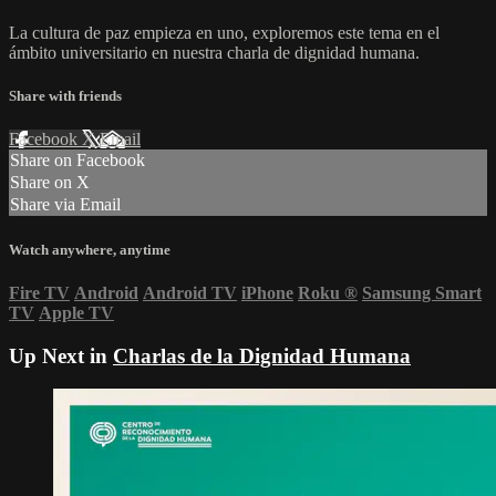
La cultura de paz empieza en uno, exploremos este tema en el
ámbito universitario en nuestra charla de dignidad humana.
Share with friends
Facebook
X
Email
Share on Facebook
Share on X
Share via Email
Watch anywhere, anytime
Fire TV
Android
Android TV
iPhone
Roku
®
Samsung Smart
TV
Apple TV
Up Next in
Charlas de la Dignidad Humana