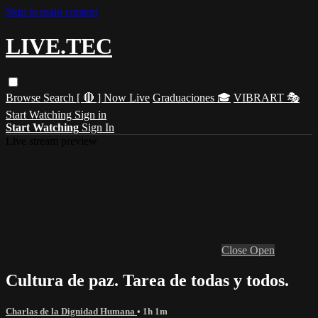
Skip to main content
LIVE.TEC
Browse
Search
[ 🔴 ] Now Live
Graduaciones 🎓
VIBRART 🎭
Start Watching
Sign in
Start Watching
Sign In
Live stream preview
Close
Open
Cultura de paz. Tarea de todas y todos.
Charlas de la Dignidad Humana
• 1h 1m