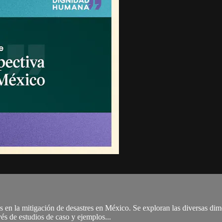
 en la mitigación de desastres en México. Se exploran las diversas dime
vés de estudios de caso y ejemplos...