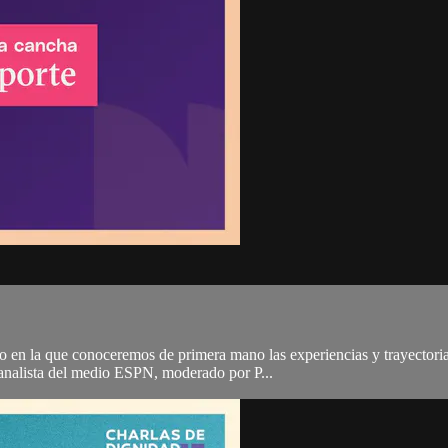
en la que conoceremos de primera mano las experiencias y trayectoria e
 analista del medio ESPN, moderado por P...