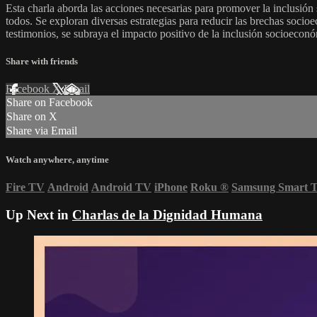
Esta charla aborda las acciones necesarias para promover la inclusión
todos. Se exploran diversas estrategias para reducir las brechas soci
testimonios, se subraya el impacto positivo de la inclusión socioeconóm
Share with friends
Facebook
X
Email
Share on Facebook
Share on X
Share via Email
Watch anywhere, anytime
Fire TV
Android
Android TV
iPhone
Roku
®
Samsung Smart 
Up Next in
Charlas de la Dignidad Humana