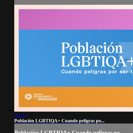
52:19
Población LGBTIQA+ Cuando peligras po...
Población LGBTIQA+ Cuando peligras po...