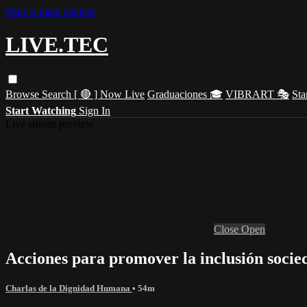
Skip to main content
LIVE.TEC
Browse
Search
[ 🔴 ] Now Live
Graduaciones 🎓
VIBRART 🎭
Sta
Start Watching
Sign In
Live stream preview
Close
Open
Acciones para promover la inclusión soci
Charlas de la Dignidad Humana
• 54m