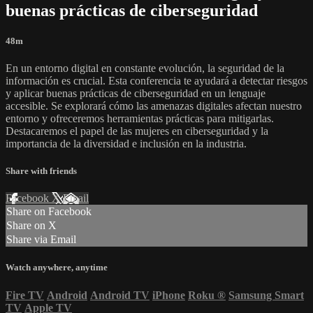
buenas prácticas de ciberseguridad
48m
En un entorno digital en constante evolución, la seguridad de la
información es crucial. Esta conferencia te ayudará a detectar riesgos
y aplicar buenas prácticas de ciberseguridad en un lenguaje
accesible. Se explorará cómo las amenazas digitales afectan nuestro
entorno y ofreceremos herramientas prácticas para mitigarlas.
Destacaremos el papel de las mujeres en ciberseguridad y la
importancia de la diversidad e inclusión en la industria.
Share with friends
Facebook
X
Email
Share on Facebook
Share on X
Share via Email
Watch anywhere, anytime
Fire TV
Android
Android TV
iPhone
Roku
®
Samsung Smart
TV
Apple TV