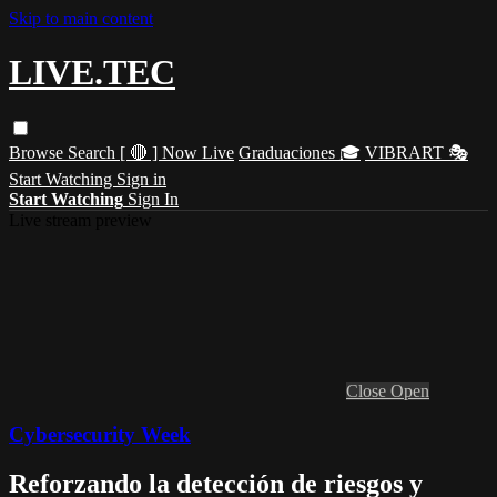
Skip to main content
LIVE.TEC
Browse
Search
[ 🔴 ] Now Live
Graduaciones 🎓
VIBRART 🎭
Start Watching
Sign in
Start Watching
Sign In
Live stream preview
Close
Open
Cybersecurity Week
Reforzando la detección de riesgos y