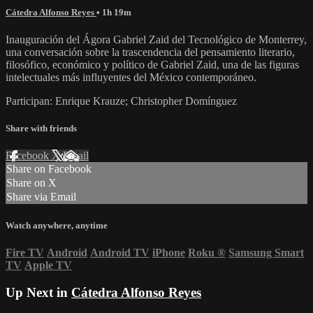
Cátedra Alfonso Reyes
• 1h 19m
Inauguración del Ágora Gabriel Zaid del Tecnológico de Monterrey,
una conversación sobre la trascendencia del pensamiento literario,
filosófico, económico y político de Gabriel Zaid, una de las figuras
intelectuales más influyentes del México contemporáneo.
Participan: Enrique Krauze; Christopher Domínguez
Share with friends
Facebook
X
Email
Share on Facebook
Share on X
Share via Email
Watch anywhere, anytime
Fire TV
Android
Android TV
iPhone
Roku
®
Samsung Smart
TV
Apple TV
Up Next in
Cátedra Alfonso Reyes