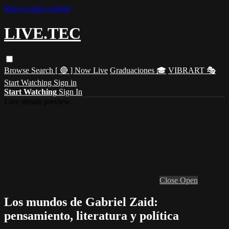
Skip to main content
LIVE.TEC
Browse
Search
[ 🔴 ] Now Live
Graduaciones 🎓
VIBRART 🎭
Start Watching
Sign in
Start Watching
Sign In
Live stream preview
Close
Open
Los mundos de Gabriel Zaid:
pensamiento, literatura y política