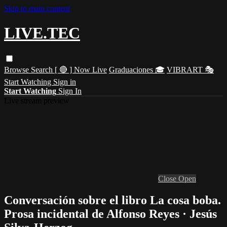
Skip to main content
LIVE.TEC
Browse
Search
[ 🔴 ] Now Live
Graduaciones 🎓
VIBRART 🎭
Start Watching
Sign in
Start Watching
Sign In
Live stream preview
Close
Open
Conversación sobre el libro La cosa boba.
Prosa incidental de Alfonso Reyes · Jesús