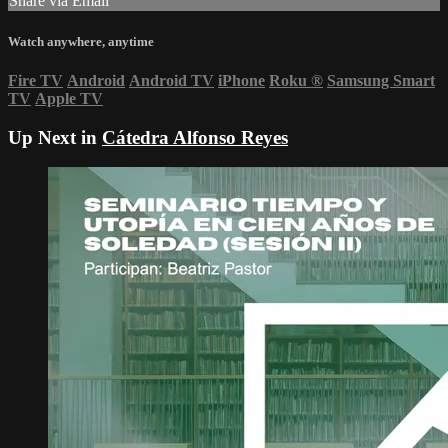
Share via Email
Watch anywhere, anytime
Fire TV
Android
Android TV
iPhone
Roku
®
Samsung Smart
TV
Apple TV
Up Next in
Cátedra Alfonso Reyes