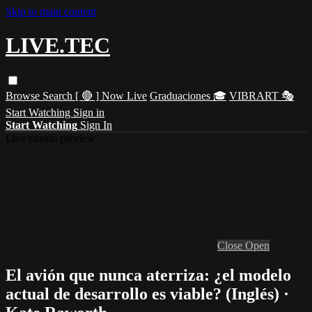
Skip to main content
LIVE.TEC
Browse
Search
[ 🔴 ] Now Live
Graduaciones 🎓
VIBRART 🎭
Start Watching
Sign in
Start Watching
Sign In
Live stream preview
Close
Open
El avión que nunca aterriza: ¿el modelo
actual de desarrollo es viable? (Inglés) ·