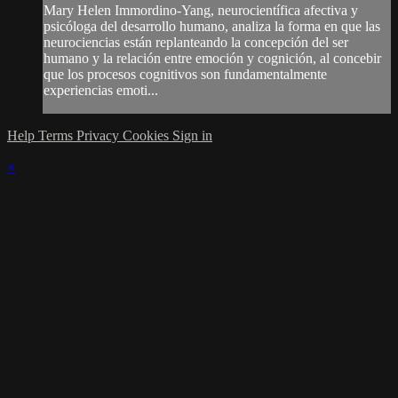
Mary Helen Immordino-Yang, neurocientífica afectiva y
psicóloga del desarrollo humano, analiza la forma en que las
neurociencias están replanteando la concepción del ser
humano y la relación entre emoción y cognición, al concebir
que los procesos cognitivos son fundamentalmente
experiencias emoti...
Help
Terms
Privacy
Cookies
Sign in
×