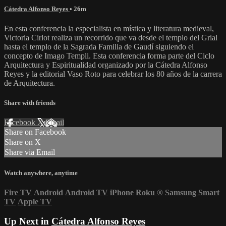
Cátedra Alfonso Reyes
• 26m
En esta conferencia la especialista en mística y literatura medieval,
Victoria Cirlot realiza un recorrido que va desde el templo del Grial
hasta el templo de la Sagrada Familia de Gaudí siguiendo el
concepto de Imago Templi. Esta conferencia forma parte del Ciclo
Arquitectura y Espiritualidad organizado por la Cátedra Alfonso
Reyes y la editorial Vaso Roto para celebrar los 80 años de la carrera
de Arquitectura.
Share with friends
Facebook
X
Email
Share on Facebook
Share on X
Share via Email
Watch anywhere, anytime
Fire TV
Android
Android TV
iPhone
Roku
®
Samsung Smart
TV
Apple TV
Up Next in
Cátedra Alfonso Reyes