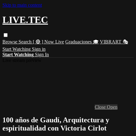
Skip to main content
LIVE.TEC
Browse
Search
[ 🔴 ] Now Live
Graduaciones 🎓
VIBRART 🎭
Start Watching
Sign in
Start Watching
Sign In
Live stream preview
Close
Open
100 años de Gaudí, Arquitectura y
espiritualidad con Victoria Cirlot