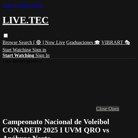
Skip to main content
LIVE.TEC
Browse
Search
[ 🔴 ] Now Live
Graduaciones 🎓
VIBRART 🎭
Start Watching
Sign in
Start Watching
Sign In
Live stream preview
Close
Open
Campeonato Nacional de Voleibol
CONADEIP 2025 I UVM QRO vs