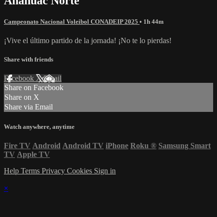
Anáhuac Norte
Campeonato Nacional Voleibol CONADEIP 2025
• 1h 44m
¡Vive el último partido de la jornada! ¡No te lo pierdas!
Share with friends
Facebook
X
Email
Share on Facebook
Share on X
Share via Email
Watch anywhere, anytime
Fire TV
Android
Android TV
iPhone
Roku
®
Samsung Smart
TV
Apple TV
Help
Terms
Privacy
Cookies
Sign in
×