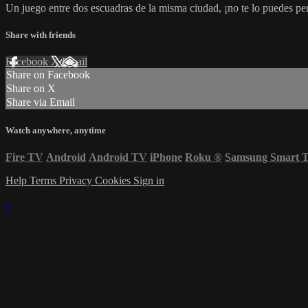
Un juego entre dos escuadras de la misma ciudad, ¡no te lo puedes pe
Share with friends
Facebook
X
Email
Share on Facebook
Share on X
Share via Email
Watch anywhere, anytime
Fire TV
Android
Android TV
iPhone
Roku
®
Samsung Smart 
Help
Terms
Privacy
Cookies
Sign in
×