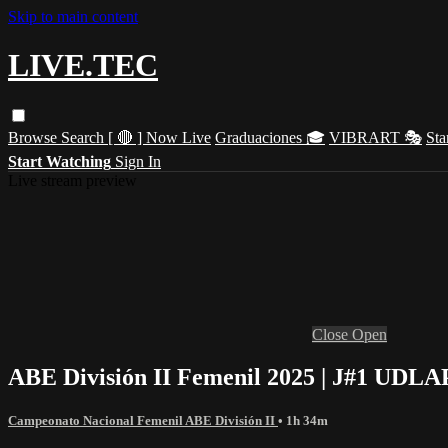
Skip to main content
LIVE.TEC
Browse
Search
[ 🔴 ] Now Live
Graduaciones 🎓
VIBRART 🎭
Sta
Start Watching
Sign In
Live stream preview
Close
Open
ABE División II Femenil 2025 | J#1 UDLA
Campeonato Nacional Femenil ABE División II
• 1h 34m