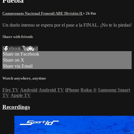
Puebla
Campeonato Nacional Femenil ABE División II
• 2h 0m
Un duelo intenso se espera por el pase a la FINAL. ¡No te lo piedas!
Share with friends
Facebook
X
Email
Share on Facebook
Share on X
Share via Email
Watch anywhere, anytime
Fire TV
Android
Android TV
iPhone
Roku
®
Samsung Smart
TV
Apple TV
Recordings