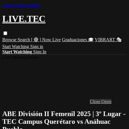
Skip to main content
LIVE.TEC
Browse
Search
[ 🔴 ] Now Live
Graduaciones 🎓
VIBRART 🎭
Start Watching
Sign in
Start Watching
Sign In
Live stream preview
Close
Open
ABE División II Femenil 2025 | 3º Lugar -
TEC Campus Querétaro vs Anáhuac