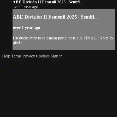
ABE División II Femenil 2025 | Semifi...
over 1 year ago
ABE División II Femenil 2025 | Semifi...
over 1 year ago
Un duelo intenso se espera por el pase a la FINAL. ¡No te lo
piedas!
Help
Terms
Privacy
Cookies
Sign in
×