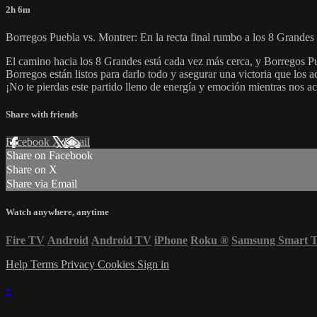
2h 6m
Borregos Puebla vs. Montrer: En la recta final rumbo a los 8 Grandes
El camino hacia los 8 Grandes está cada vez más cerca, y Borregos Pue
Borregos están listos para darlo todo y asegurar una victoria que los a
¡No te pierdas este partido lleno de energía y emoción mientras nos a
Share with friends
Facebook
X
Email
Share on Facebook
Share on X
Share via Email
Watch anywhere, anytime
Fire TV
Android
Android TV
iPhone
Roku
®
Samsung Smart 
Help
Terms
Privacy
Cookies
Sign in
×