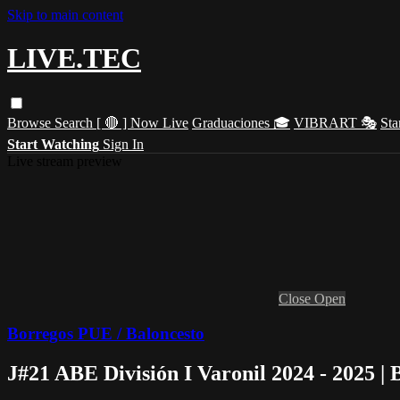
Skip to main content
LIVE.TEC
Browse
Search
[ 🔴 ] Now Live
Graduaciones 🎓
VIBRART 🎭
Sta
Start Watching
Sign In
Live stream preview
Close
Open
Borregos PUE / Baloncesto
J#21 ABE División I Varonil 2024 - 2025