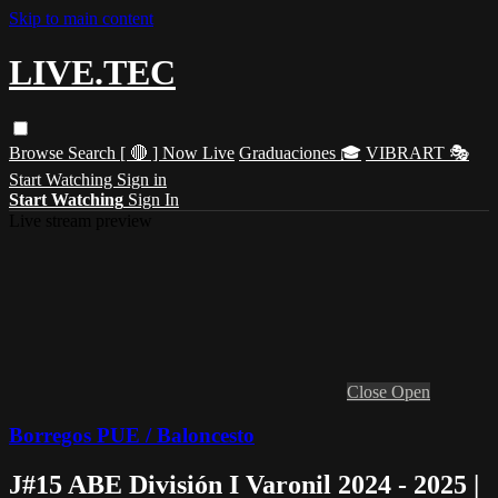
Skip to main content
LIVE.TEC
Browse
Search
[ 🔴 ] Now Live
Graduaciones 🎓
VIBRART 🎭
Start Watching
Sign in
Start Watching
Sign In
Live stream preview
Close
Open
Borregos PUE / Baloncesto
J#15 ABE División I Varonil 2024 - 2025 |