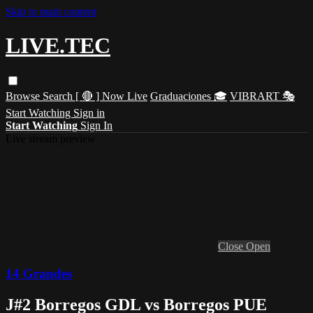
Skip to main content
LIVE.TEC
Browse
Search
[ 🔴 ] Now Live
Graduaciones 🎓
VIBRART 🎭
Start Watching
Sign in
Start Watching
Sign In
Live stream preview
Close
Open
14 Grandes
J#2 Borregos GDL vs Borregos PUE