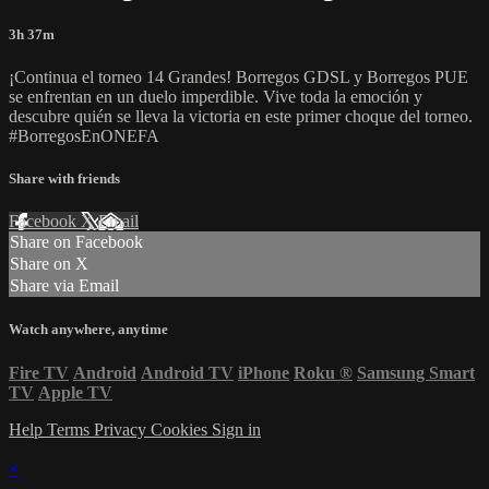
3h 37m
¡Continua el torneo 14 Grandes! Borregos GDSL y Borregos PUE
se enfrentan en un duelo imperdible. Vive toda la emoción y
descubre quién se lleva la victoria en este primer choque del torneo.
#BorregosEnONEFA
Share with friends
Facebook
X
Email
Share on Facebook
Share on X
Share via Email
Watch anywhere, anytime
Fire TV
Android
Android TV
iPhone
Roku
®
Samsung Smart
TV
Apple TV
Help
Terms
Privacy
Cookies
Sign in
×