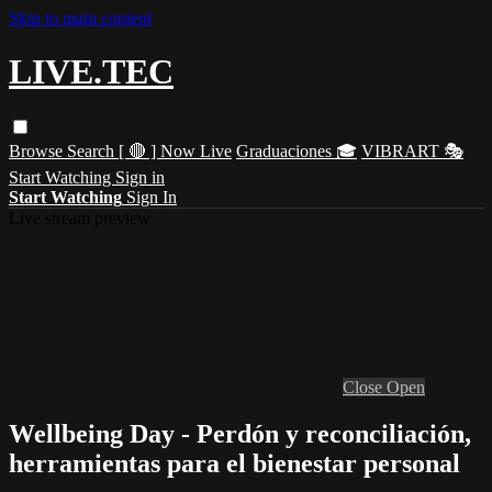
Skip to main content
LIVE.TEC
Browse
Search
[ 🔴 ] Now Live
Graduaciones 🎓
VIBRART 🎭
Start Watching
Sign in
Start Watching
Sign In
Live stream preview
Close
Open
Wellbeing Day - Perdón y reconciliación,
herramientas para el bienestar personal