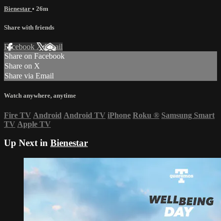
Bienestar
• 26m
Share with friends
Facebook
X
Email
Share on Facebook
Share on X
Share via Email
Watch anywhere, anytime
Fire TV
Android
Android TV
iPhone
Roku
®
Samsung Smart
TV
Apple TV
Up Next in
Bienestar