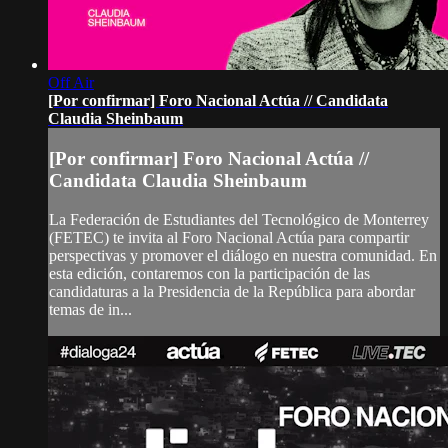
Off Air
[Por confirmar] Foro Nacional Actúa // Candidata
Claudia Sheinbaum
[Por confirmar] Foro Nacional Actúa //
Candidata Claudia Sheinbaum
La Federación de Estudiantes del Tecnológico de Monterrey
(FETEC) te invita al Foro Nacional Actúa para compartir
perspectivas y promover el diálogo en nuestra comunidad. En
esta edición, contaremos con la participación de las
candidaturas a la Presidencia de la República para abordar
temas de in...