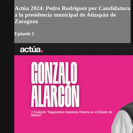
Actúa 2024: Pedro Rodríguez por Candidatura
a la presidencia municipal de Atizapán de
Zaragoza
Episode 1