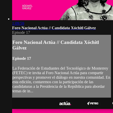
1:09:59
Foro Nacional Actúa // Candidata Xóchitl Gálvez
Episode 17
Foro Nacional Actúa // Candidata Xóchitl
Gálvez
Episode 17
La Federación de Estudiantes del Tecnológico de Monterrey
(FETEC) te invita al Foro Nacional Actúa para compartir
perspectivas y promover el diálogo en nuestra comunidad. En
esta edición, contaremos con la participación de las
candidaturas a la Presidencia de la República para abordar
temas de in...