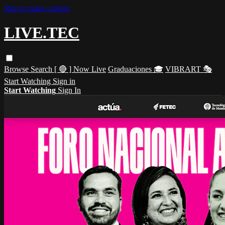
Skip to main content
LIVE.TEC
Browse
Search
[ 🔴 ] Now Live
Graduaciones 🎓
VIBRART 🎭
Start Watching
Sign in
Start Watching
Sign In