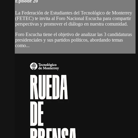
Episode 20
La Federación de Estudiantes del Tecnológico de Monterrey
(FETEC) te invita al Foro Nacional Escucha para compartir
perspectivas y promover el diálogo en nuestra comunidad.
Foro Escucha tiene el objetivo de analizar las 3 candidaturas
presidenciales y sus partidos políticos, abordando temas
como...