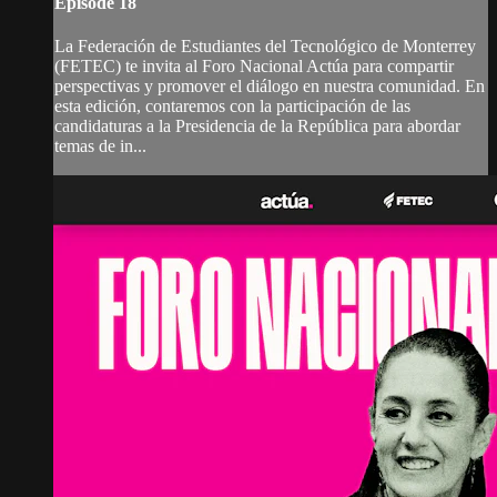
Episode 18
La Federación de Estudiantes del Tecnológico de Monterrey
(FETEC) te invita al Foro Nacional Actúa para compartir
perspectivas y promover el diálogo en nuestra comunidad. En
esta edición, contaremos con la participación de las
candidaturas a la Presidencia de la República para abordar
temas de in...