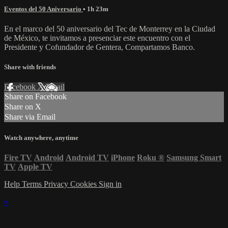
Eventos del 50 Aniversario
• 1h 23m
En el marco del 50 aniversario del Tec de Monterrey en la Ciudad
de México, te invitamos a presenciar este encuentro con el
Presidente y Cofundador de Gentera, Compartamos Banco.
Share with friends
Facebook
X
Email
Share on Facebook
Share on X
Share via Email
Watch anywhere, anytime
Fire TV
Android
Android TV
iPhone
Roku
®
Samsung Smart
TV
Apple TV
Help
Terms
Privacy
Cookies
Sign in
×