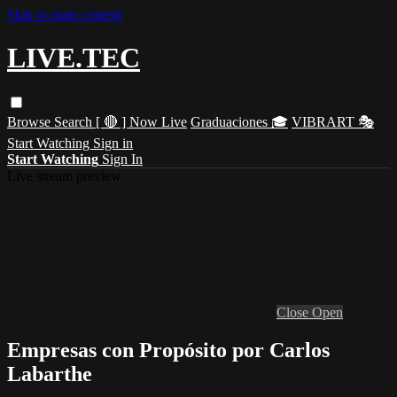
Skip to main content
LIVE.TEC
Browse
Search
[ 🔴 ] Now Live
Graduaciones 🎓
VIBRART 🎭
Start Watching
Sign in
Start Watching
Sign In
Live stream preview
Close
Open
Empresas con Propósito por Carlos
Labarthe